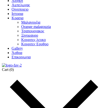
Αρχικη
Αμπελωνας
Οινοποιειο
Ιστορια
Κρασια
Μαλαγουζια
Orange malagouzia
Τσαπουρνακος
Ξινομαυρο
Κουριτες λευκο
Κουριτες Ερυθρο
Gallery
Άρθρα
Επικοινωνια
Cart
(0)