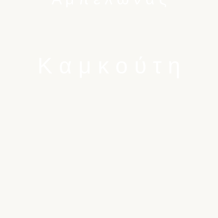
Κ
α
μ
κ
ο
ύ
τ
η