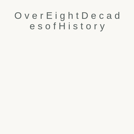
O
v
e
r
E
i
g
h
t
D
e
c
a
d
e
s
o
f
H
i
s
t
o
r
y