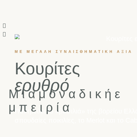
ΜΕ ΜΕΓΆΛΗ ΣΥΝΑΙΣΘΗΜΑΤΙΚΉ ΑΞΊΑ
Κουρίτες
ερυθρό
Μ
ι
α
μ
ο
ν
α
δ
ι
κ
ή
ε
μ
π
ε
ι
ρ
ί
α
Παντρεύει το «βασιλιά» της βορείου Ελλά
σπουδαίες ποικιλίες, το Merlot και το Ca