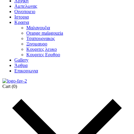
Αρχικη
Αμπελωνας
Οινοποιειο
Ιστορια
Κρασια
Μαλαγουζια
Orange malagouzia
Τσαπουρνακος
Ξινομαυρο
Κουριτες λευκο
Κουριτες Ερυθρο
Gallery
Άρθρα
Επικοινωνια
Cart
(0)