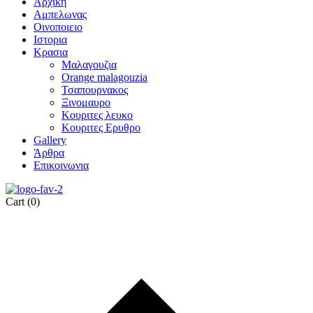
Αρχικη
Αμπελωνας
Οινοποιειο
Ιστορια
Κρασια
Μαλαγουζια
Orange malagouzia
Τσαπουρνακος
Ξινομαυρο
Κουριτες λευκο
Κουριτες Ερυθρο
Gallery
Άρθρα
Επικοινωνια
Cart
(0)