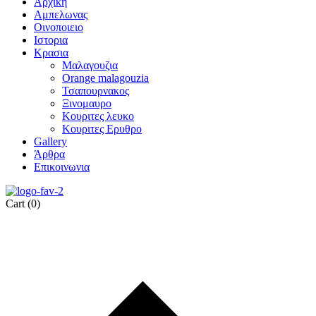
Αρχικη
Αμπελωνας
Οινοποιειο
Ιστορια
Κρασια
Μαλαγουζια
Orange malagouzia
Τσαπουρνακος
Ξινομαυρο
Κουριτες λευκο
Κουριτες Ερυθρο
Gallery
Άρθρα
Επικοινωνια
Cart
(0)