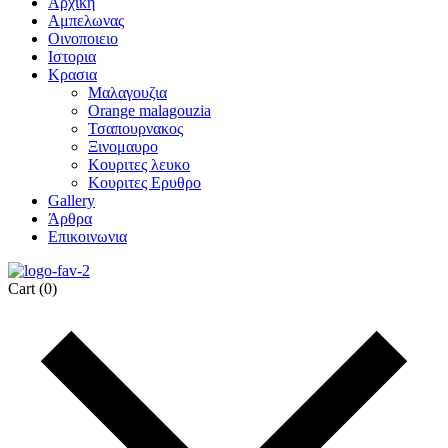
Αρχικη
Αμπελωνας
Οινοποιειο
Ιστορια
Κρασια
Μαλαγουζια
Orange malagouzia
Τσαπουρνακος
Ξινομαυρο
Κουριτες λευκο
Κουριτες Ερυθρο
Gallery
Άρθρα
Επικοινωνια
Cart
(0)